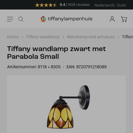
9.4
908 reviews
Nederlands
Duits
Home
Tiffany wandlamp
Wandlamp met armatuur
Tiffa
Tiffany wandlamp zwart met
Parabola Small
Artikelnummer:
8118 + 8305
EAN:
8720791218089