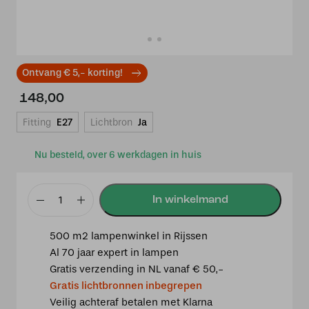
Ontvang € 5,- korting!
148,00
Fitting
E27
Lichtbron
Ja
Nu besteld, over 6 werkdagen in huis
Tiffany
wandlamp
500 m2 lampenwinkel in Rijssen
zwart
Al 70 jaar expert in lampen
met
Gratis verzending in NL vanaf € 50,-
Parabola
Gratis lichtbronnen inbegrepen
Small
Veilig achteraf betalen met Klarna
aantal