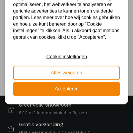
optimaliseren, het webverkeer te analyseren en
Art Deco Trade
gerichte advertenties te kunnen tonen via derde
partijen. Lees meer over hoe wij cookies gebruiken
Materiaal
en hoe u ze kunt beheren door op "Cookie
instellingen" te klikken. Als u akkoord gaat met ons
Glas
gebruik van cookies, klikt u op "Accepteren”.
Voeding
230v
Cookie instellingen
Lichtbron
Alles weigeren
Ja
Accepteren
Sfeervolle showroom
500 m2 lampenwinkel in Rijssen
Gratis verzending
Gratis verzending in NL vanaf € 50,-