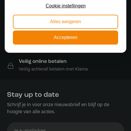
Sfeervolle showroom
Cookie instellingen
500 m2 lampenwinkel in Rijssen
Alles weigeren
Gratis verzending
Gratis verzending in NL vanaf € 50,-
Accepteren
Gratis lichtbronnen
Bestelling inclusief lichtbron
Veilig online betalen
Veilig achteraf betalen met Klarna
Stay up to date
Schrijf je in voor onze nieuwsbrief en blijf op de
hoogte van alle acties.