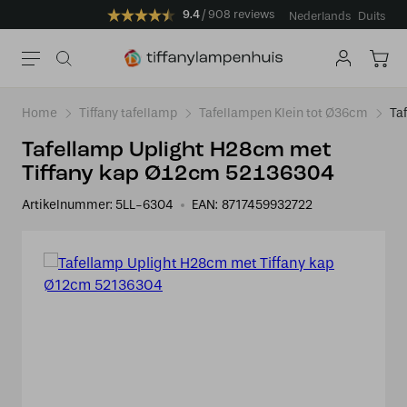
9.4
908 reviews
Nederlands
Duits
Home
Tiffany tafellamp
Tafellampen Klein tot Ø36cm
Ta
Tafellamp Uplight H28cm met
Tiffany kap Ø12cm 52136304
Artikelnummer:
5LL-6304
EAN:
8717459932722