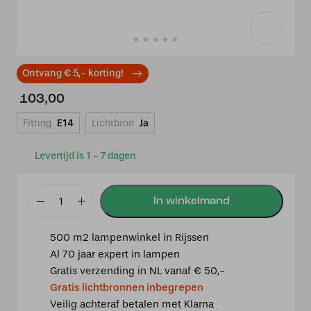
Ontvang € 5,- korting!
103,00
Fitting
E14
Lichtbron
Ja
Levertijd is 1 - 7 dagen
Tafellamp
Uplight
500 m2 lampenwinkel in Rijssen
H28cm
Al 70 jaar expert in lampen
met
Gratis verzending in NL vanaf € 50,-
Tiffany
Gratis lichtbronnen inbegrepen
kap
Veilig achteraf betalen met Klarna
Ø12cm