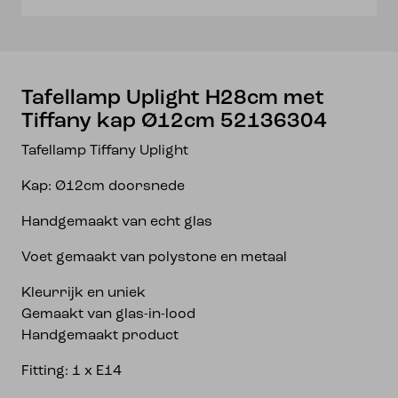
52136304
aantal
Tafellamp Uplight H28cm met
Tiffany kap Ø12cm 52136304
Tafellamp Tiffany Uplight
Kap: Ø12cm doorsnede
Handgemaakt van echt glas
Voet gemaakt van polystone en metaal
Kleurrijk en uniek
Gemaakt van glas-in-lood
Handgemaakt product
Fitting: 1 x E14