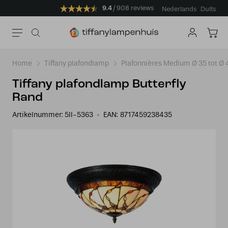
9.4
908 reviews
Nederlands
Duits
Home
Tiffany plafondlamp
Plafonnières Medium Ø 35 tot Ø
Tiffany plafondlamp Butterfly
Rand
Artikelnummer:
5ll-5363
EAN:
8717459238435