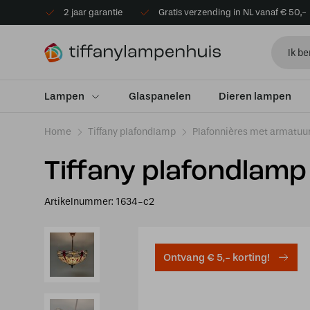
2 jaar garantie
Gratis verzending in NL vanaf € 50,-
Lampen
Glaspanelen
Dieren lampen
Home
Tiffany plafondlamp
Plafonnières met armatuu
Tiffany plafondlamp
Artikelnummer:
1634-c2
Ontvang € 5,- korting!