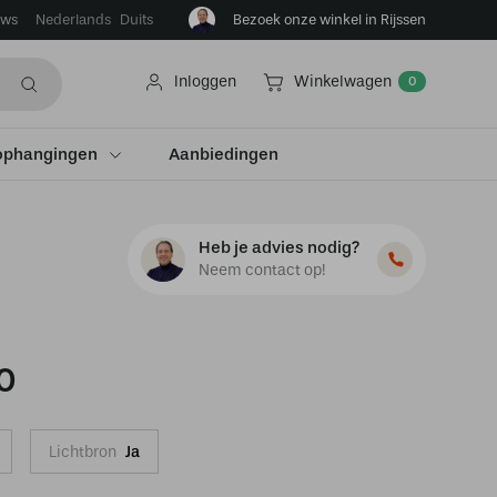
ews
Bezoek onze winkel in Rijssen
Nederlands
Duits
Inloggen
Winkelwagen
0
ophangingen
Aanbiedingen
Heb je advies nodig?
Neem contact op!
0
Lichtbron
Ja