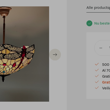
Alle productsp
Nu beste
Tiffany
plafond
Dragonfl
500 
-
Al 7
C2
Grat
-
Grat
1634
Veil
aantal