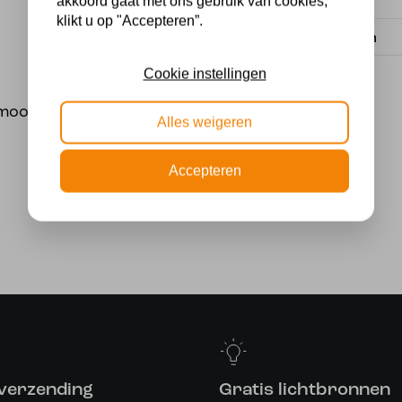
Voeding
akkoord gaat met ons gebruik van cookies,
klikt u op "Accepteren”.
Lichtbron
Cookie instellingen
ooi licht
Alles weigeren
Accepteren
 verzending
Gratis lichtbronnen