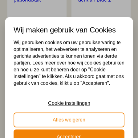
3 x Tiffany
Tiffany Wandlamp
Gentian Blue aan
/ Plafonnière
Wij maken gebruik van Cookies
plafondbalk
Lovely Gentian
Blue 2
469,99
Wij gebruiken cookies om uw gebruikservaring te
377,00
optimaliseren, het webverkeer te analyseren en
gerichte advertenties te kunnen tonen via derde
partijen. Lees meer over hoe wij cookies gebruiken
en hoe u ze kunt beheren door op "Cookie
instellingen" te klikken. Als u akkoord gaat met ons
gebruik van cookies, klikt u op "Accepteren”.
Cookie instellingen
Tiffany Wandlamp
Tiffany Hanglamp
Plafonnière
Gentian Blue
Alles weigeren
Lovely Gentian
pendant
Blue
152,00
Accepteren