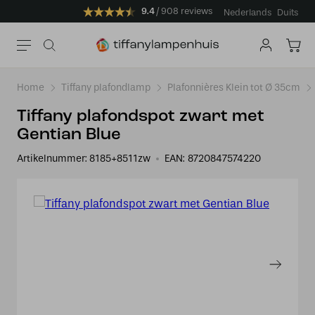
9.4
908 reviews
Nederlands
Duits
Home
Tiffany plafondlamp
Plafonnières Klein tot Ø 35cm
Tiffany plafondspot zwart met
Gentian Blue
Artikelnummer:
8185+8511zw
EAN:
8720847574220