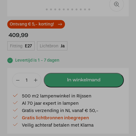
Ontvang € 5,- korting!
409,99
Fitting
E27
Lichtbron
Ja
Levertijd is 1 - 7 dagen
Tiffany
tafellamp
500 m2 lampenwinkel in Rijssen
Andorra
Al 70 jaar expert in lampen
40
Gratis verzending in NL vanaf € 50,-
/
Gratis lichtbronnen inbegrepen
P8
Veilig achteraf betalen met Klarna
aantal