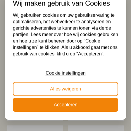
Wij maken gebruik van Cookies
Tiffany
Tiffany
plafondlamp
plafondlamp
Andorra – C2
Andorra Loose 40
Wij gebruiken cookies om uw gebruikservaring te
/ 96
369,00
optimaliseren, het webverkeer te analyseren en
339,99
gerichte advertenties te kunnen tonen via derde
partijen. Lees meer over hoe wij cookies gebruiken
en hoe u ze kunt beheren door op "Cookie
instellingen" te klikken. Als u akkoord gaat met ons
gebruik van cookies, klikt u op "Accepteren”.
Cookie instellingen
Alles weigeren
Tiffany
Tiffany tafellamp
plafondlamp
Andorra / P4
Andorra 40/ Flow
429,99
Accepteren
345,00