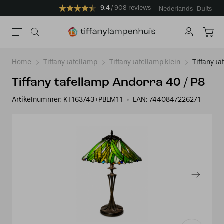
9.4
908 reviews
Nederlands
Duits
Home
Tiffany tafellamp
Tiffany tafellamp klein
Tiffany t
Tiffany tafellamp Andorra 40 / P8
Artikelnummer:
KT163743+PBLM11
EAN:
7440847226271