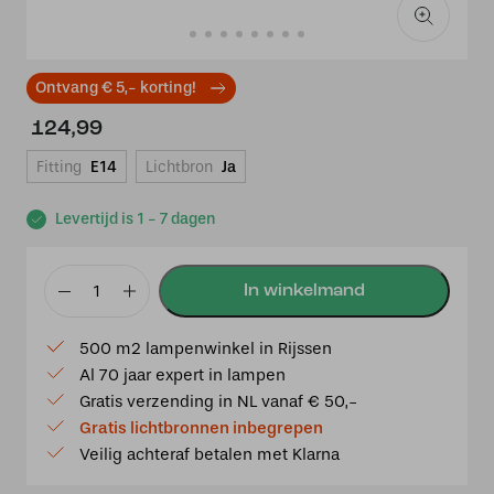
Ontvang € 5,- korting!
124,99
Fitting
E14
Lichtbron
Ja
Levertijd is 1 - 7 dagen
Tiffany
tafellamp
500 m2 lampenwinkel in Rijssen
Bolzano
Al 70 jaar expert in lampen
15
Gratis verzending in NL vanaf € 50,-
-
Gratis lichtbronnen inbegrepen
p39
Veilig achteraf betalen met Klarna
aantal