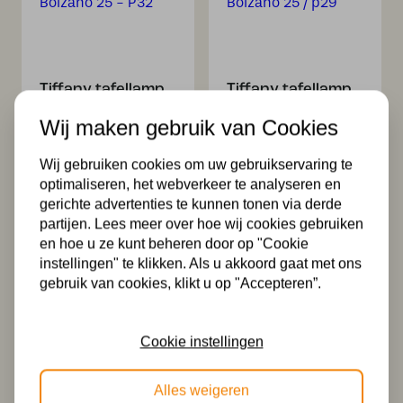
Tiffany tafellamp
Tiffany tafellamp
Bolzano 25 – P32
Bolzano 25 / p29
Wij maken gebruik van Cookies
199,99
184,99
Wij gebruiken cookies om uw gebruikservaring te
optimaliseren, het webverkeer te analyseren en
gerichte advertenties te kunnen tonen via derde
partijen. Lees meer over hoe wij cookies gebruiken
en hoe u ze kunt beheren door op "Cookie
instellingen" te klikken. Als u akkoord gaat met ons
gebruik van cookies, klikt u op "Accepteren”.
Tiffany
Tiffany
plafondlamp
Plafondlamp
Cookie instellingen
Bolzano 25/96
Ø25cm Bolzano –
80
159,00
Alles weigeren
159,99