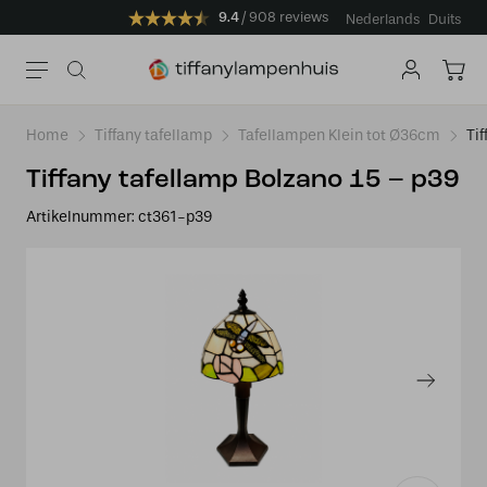
9.4
908 reviews
Nederlands
Duits
Home
Tiffany tafellamp
Tafellampen Klein tot Ø36cm
Ti
Tiffany tafellamp Bolzano 15 – p39
Artikelnummer:
ct361-p39