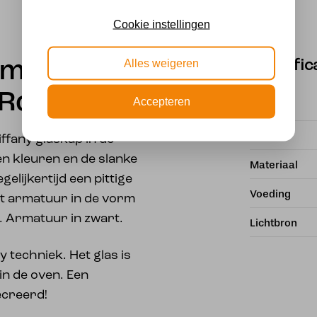
Cookie instellingen
Alles weigeren
Specific
lamp Lovely
 Romantic
Accepteren
Fitting
Merk
iffany glaskap in de
en kleuren en de slanke
Materiaal
elijkertijd een pittige
Voeding
het armatuur in de vorm
. Armatuur in zwart.
Lichtbron
y techniek. Het glas is
n de oven. Een
ecreerd!