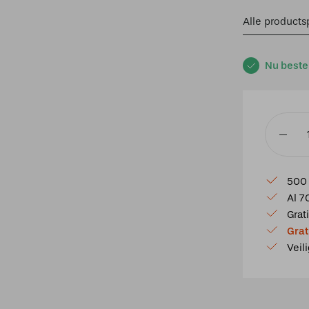
Alle productsp
Nu beste
Tiffany
Tafellam
Lovely
500 
Flower
Al 7
White
Grat
Romanti
Grat
aantal
Veil