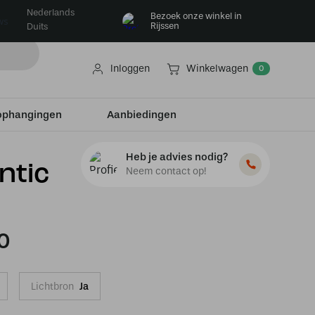
Nederlands
Bezoek onze winkel in
ws
Rijssen
Duits
Inloggen
Winkelwagen
0
ophangingen
Aanbiedingen
Heb je advies nodig?
ntic
Neem contact op!
0
Lichtbron
Ja