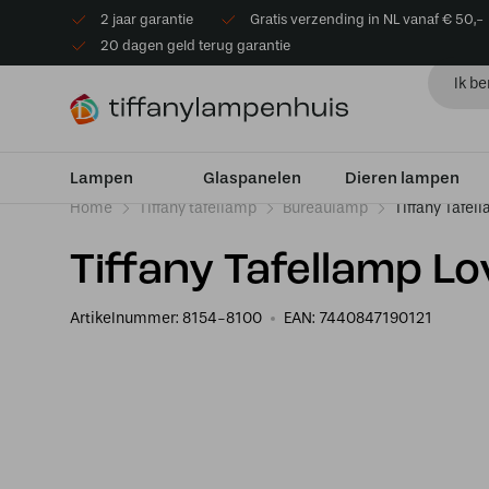
2 jaar garantie
Gratis verzending in NL vanaf € 50,-
20 dagen geld terug garantie
Lampen
Glaspanelen
Dieren lampen
Home
Tiffany tafellamp
Bureaulamp
Tiffany Tafel
Tiffany Tafellamp L
Artikelnummer:
8154-8100
EAN:
7440847190121