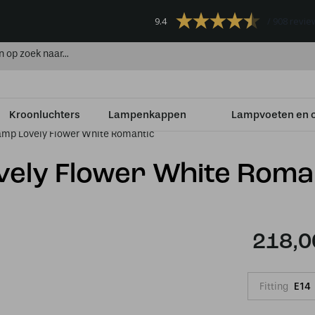
9.4
908 revie
Kroonluchters
Lampenkappen
Lampvoeten en 
lamp Lovely Flower White Romantic
ovely Flower White Roma
218,0
Fitting
E14