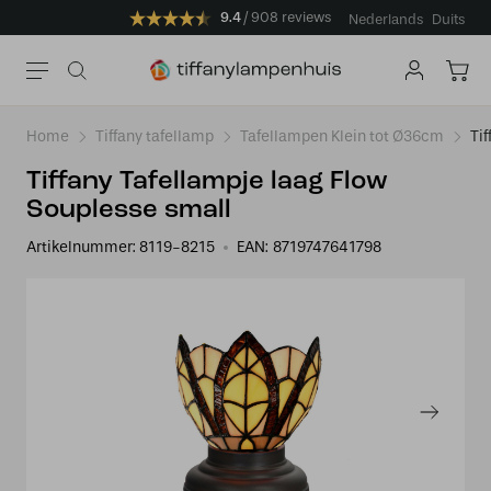
9.4
908 reviews
Nederlands
Duits
Home
Tiffany tafellamp
Tafellampen Klein tot Ø36cm
Ti
Tiffany Tafellampje laag Flow
Souplesse small
Artikelnummer:
8119-8215
EAN:
8719747641798