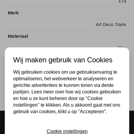
E14
Merk
Art Deco Trade
Materiaal
Glas
Wij maken gebruik van Cookies
Voeding
230v
Wij gebruiken cookies om uw gebruikservaring te
optimaliseren, het webverkeer te analyseren en
Lichtbron
gerichte advertenties te kunnen tonen via derde
partijen. Lees meer over hoe wij cookies gebruiken
Ja
en hoe u ze kunt beheren door op "Cookie
instellingen" te klikken. Als u akkoord gaat met ons
gebruik van cookies, klikt u op "Accepteren”.
Sfeervolle showroom
500 m2 lampenwinkel in Rijssen
Cookie instellingen