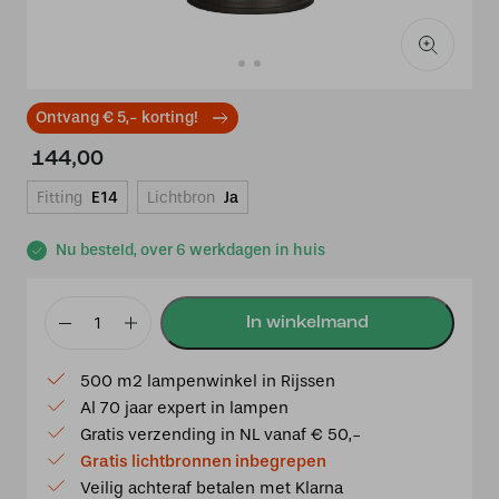
Ontvang € 5,- korting!
144,00
Fitting
E14
Lichtbron
Ja
Nu besteld, over 6 werkdagen in huis
Tiffany
Tafellampje
500 m2 lampenwinkel in Rijssen
laag
Al 70 jaar expert in lampen
Flow
Gratis verzending in NL vanaf € 50,-
Souplesse
Gratis lichtbronnen inbegrepen
small
Veilig achteraf betalen met Klarna
aantal