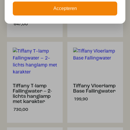
– 3-lichts
– 2-lichts met
hanglamp met
strak en speels
Accepteren
karaktervol
design
glaswerk
482,00
647,00
Tiffany T-lamp
Tiffany Vloerlamp
Fallingwater – 2-
Base Fallingwater
lichts hanglamp
199,90
met karakter
730,00