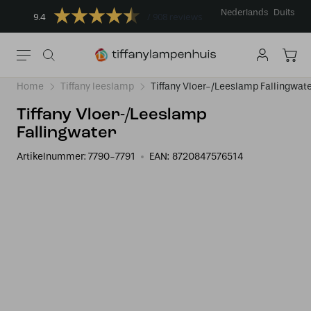
Nederlands
Duits
9.4
908 reviews
Home
Tiffany leeslamp
Tiffany Vloer-/Leeslamp Fallingwat
Tiffany Vloer-/Leeslamp
Fallingwater
Artikelnummer:
7790-7791
EAN:
8720847576514