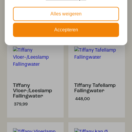
Fallingwater – 2-
Base Fallingwater
lichts hanglamp
199,90
Alles weigeren
met karakter
730,00
Accepteren
Tiffany
Tiffany Tafellamp
Vloer-/Leeslamp
Fallingwater
Fallingwater
448,00
379,99