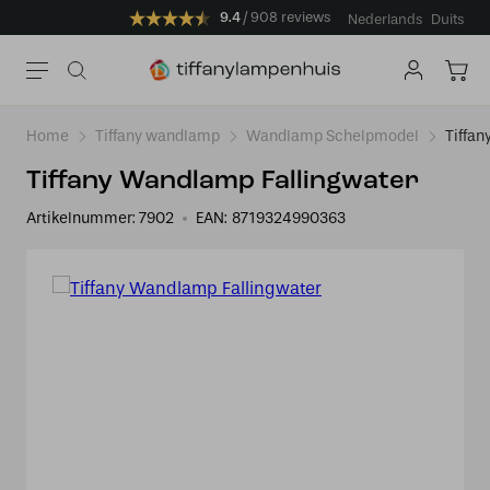
9.4
908 reviews
Nederlands
Duits
Home
Tiffany wandlamp
Wandlamp Schelpmodel
Tiffa
Tiffany Wandlamp Fallingwater
Artikelnummer:
7902
EAN:
8719324990363