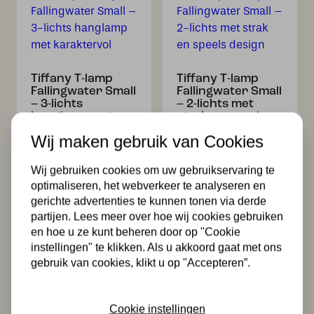
Tiffany T-lamp
Tiffany T-lamp
Fallingwater Small
Fallingwater Small
– 3-lichts
– 2-lichts met
hanglamp met
strak en speels
karaktervol
design
Wij maken gebruik van Cookies
glaswerk
482,00
647,00
Wij gebruiken cookies om uw gebruikservaring te
optimaliseren, het webverkeer te analyseren en
gerichte advertenties te kunnen tonen via derde
partijen. Lees meer over hoe wij cookies gebruiken
en hoe u ze kunt beheren door op "Cookie
instellingen" te klikken. Als u akkoord gaat met ons
gebruik van cookies, klikt u op "Accepteren”.
Cookie instellingen
Tiffany T-lamp
Tiffany Vloerlamp