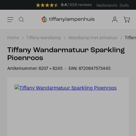
9.4
908 reviews
Nederlands
Duits
Home
Tiffany wandlamp
Wandlamp met armatuur
Tiffa
Tiffany Wandarmatuur Sparkling
Pioenroos
Artikelnummer:
8207 + 8245
EAN:
8720847573445