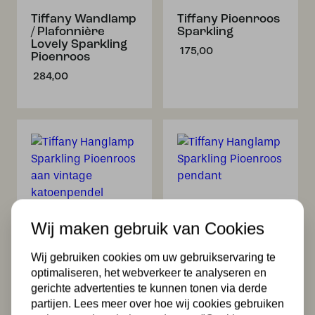
Tiffany Wandlamp
Tiffany Pioenroos
/ Plafonnière
Sparkling
Lovely Sparkling
175,00
Pioenroos
284,00
Wij maken gebruik van Cookies
Tiffany Hanglamp
Tiffany Hanglamp
Sparkling
Sparkling
Pioenroos aan
Pioenroos
Wij gebruiken cookies om uw gebruikservaring te
vintage
pendant
optimaliseren, het webverkeer te analyseren en
katoenpendel
244,00
gerichte advertenties te kunnen tonen via derde
224,00
partijen. Lees meer over hoe wij cookies gebruiken