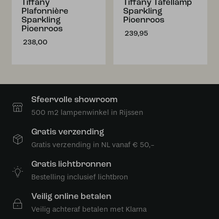
Tiffany
Tiffany Tafellamp
Plafonnière
Sparkling
Sparkling
Pioenroos
Pioenroos
239,95
238,00
Sfeervolle showroom
500 m2 lampenwinkel in Rijssen
Gratis verzending
Gratis verzending in NL vanaf € 50,-
Gratis lichtbronnen
Bestelling inclusief lichtbron
Veilig online betalen
Veilig achteraf betalen met Klarna