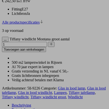
€
242,50
Incl. BTW
Fitting
E27
Lichtbron
Ja
Alle productspecificaties
3 op voorraad
Tiffany windlicht Montana groot aantal
Toevoegen aan winkelwagen
500 m2 lampenwinkel in Rijssen
Al 70 jaar expert in lampen
Gratis verzending in NL vanaf € 50,-
Gratis lichtbronnen inbegrepen
Veilig achteraf betalen met Klarna
Artikelnummer:
5ll-9226
Categorie:
Glas in lood lamp
,
Glas in lood
tafellamp
,
Glas in lood windlicht
,
Lampen
,
Tiffany tafellamp
,
Tiffany windlicht
,
Tiffany windlicht groot
,
Windlicht
Beschrijving