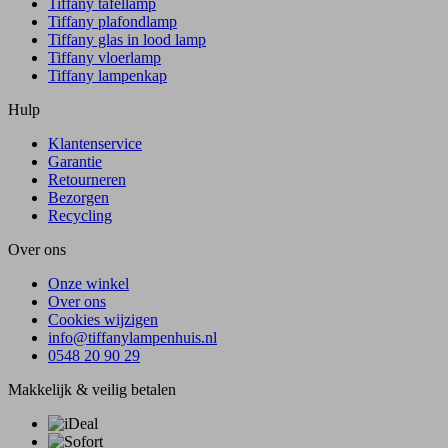
Tiffany tafellamp
Tiffany plafondlamp
Tiffany glas in lood lamp
Tiffany vloerlamp
Tiffany lampenkap
Hulp
Klantenservice
Garantie
Retourneren
Bezorgen
Recycling
Over ons
Onze winkel
Over ons
Cookies wijzigen
info@tiffanylampenhuis.nl
0548 20 90 29
Makkelijk & veilig betalen