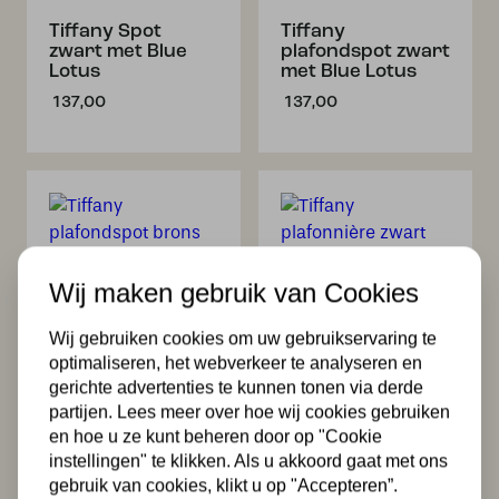
Tiffany Spot
Tiffany
zwart met Blue
plafondspot zwart
Lotus
met Blue Lotus
137,00
137,00
Wij maken gebruik van Cookies
Wij gebruiken cookies om uw gebruikservaring te
Tiffany
Tiffany
plafondspot
plafonnière zwart
optimaliseren, het webverkeer te analyseren en
brons met Blue
met Blue Lotus
gerichte advertenties te kunnen tonen via derde
Lotus
138,00
partijen. Lees meer over hoe wij cookies gebruiken
137,00
en hoe u ze kunt beheren door op "Cookie
instellingen" te klikken. Als u akkoord gaat met ons
gebruik van cookies, klikt u op "Accepteren”.