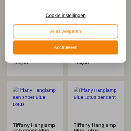
Cookie instellingen
Alles weigeren
Tiffany lage
Tiffany slanke
Accepteren
tafellamp zwart
tafellamp zwart
met Blue Lotus
met Blue Lotus
158,00
164,00
Tiffany Hanglamp
Tiffany Hanglamp
aan snoer Blue
Blue Lotus