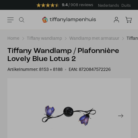
9.4
908 reviews
Nederlands
Duits
Home
Tiffany wandlamp
Wandlamp met armatuur
Tiffa
Tiffany Wandlamp / Plafonnière
Lovely Blue Lotus 2
Artikelnummer:
8153 + 8188
EAN:
8720847572226